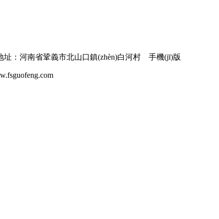
公司 地址：河南省鞏義市北山口鎮(zhèn)白河村
手機(jī)版
.fsguofeng.com
豫ICP備17003710號-9